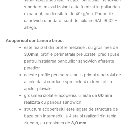
semitrapeza sau lisa. In cazul panourilor sandwich
standard, miezul izolant este furnizat in poliuretan
expandat, cu densitate de 40kg/mc. Panourile
sandwich standard, sunt de culoare RAL 9002 –
alb/gri.
Acoperisul containere birou:
este realizat din profile metalice , cu grosimea de
3,0mm
, profile perimetrale prelucrate, predispuse
pentru instalarea panourilor sandwich aferente
peretilor.
aceste profile perimetrale au in primul rand rolul de
a colecta si conduce spre cele 4 extremitati, a
apelor pluviale.
grosimea izolatiei acoperisului este de
60 mm
realizata cu panoua sandwich.
structura acoperisului este legata de structura de
baza prin intermediul a 4 stalpi realizati din tabla
zincata, cu grosimea de
3,0 mm
.