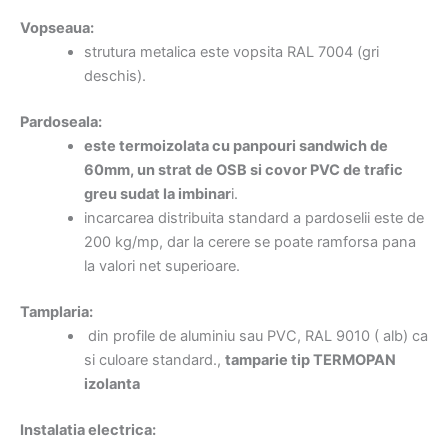
Vopseaua:
strutura metalica este vopsita RAL 7004 (gri
deschis).
Pardoseala:
este termoizolata cu panpouri sandwich de
60mm, un strat de OSB si covor PVC de trafic
greu sudat la imbinar
i.
incarcarea distribuita standard a pardoselii este de
200 kg/mp, dar la cerere se poate ramforsa pana
la valori net superioare.
Tamplaria:
din profile de aluminiu sau PVC, RAL 9010 ( alb) ca
si culoare standard.,
tamparie tip TERMOPAN
izolanta
Instalatia electrica: