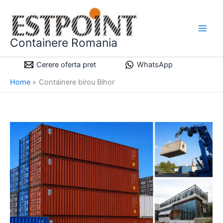
Skip
to
content
Containere Romania
Cerere oferta pret
WhatsApp
Home
Containere birou Bihor