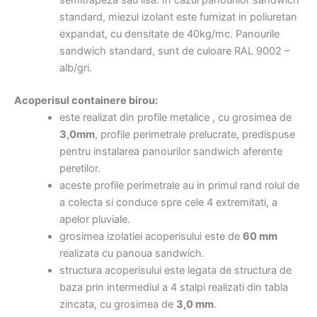
semitrapeza sau lisa. In cazul panourilor sandwich
standard, miezul izolant este furnizat in poliuretan
expandat, cu densitate de 40kg/mc. Panourile
sandwich standard, sunt de culoare RAL 9002 –
alb/gri.
Acoperisul containere birou:
este realizat din profile metalice , cu grosimea de
3,0mm
, profile perimetrale prelucrate, predispuse
pentru instalarea panourilor sandwich aferente
peretilor.
aceste profile perimetrale au in primul rand rolul de
a colecta si conduce spre cele 4 extremitati, a
apelor pluviale.
grosimea izolatiei acoperisului este de
60 mm
realizata cu panoua sandwich.
structura acoperisului este legata de structura de
baza prin intermediul a 4 stalpi realizati din tabla
zincata, cu grosimea de
3,0 mm
.