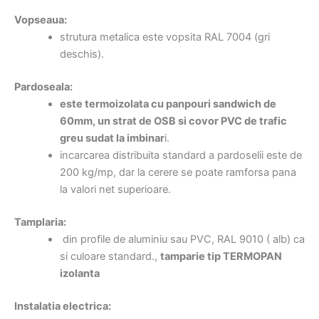
Vopseaua:
strutura metalica este vopsita RAL 7004 (gri
deschis).
Pardoseala:
este termoizolata cu panpouri sandwich de
60mm, un strat de OSB si covor PVC de trafic
greu sudat la imbinar
i.
incarcarea distribuita standard a pardoselii este de
200 kg/mp, dar la cerere se poate ramforsa pana
la valori net superioare.
Tamplaria:
din profile de aluminiu sau PVC, RAL 9010 ( alb) ca
si culoare standard.,
tamparie tip TERMOPAN
izolanta
Instalatia electrica: