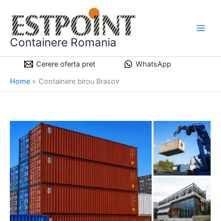
Skip
to
content
Containere Romania
Cerere oferta pret
WhatsApp
Home
Containere birou Brasov