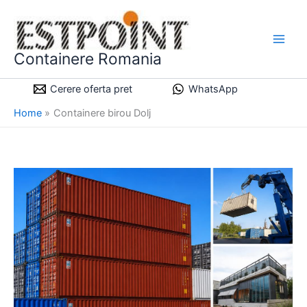
Skip
to
content
Containere Romania
Cerere oferta pret
WhatsApp
Home
Containere birou Dolj