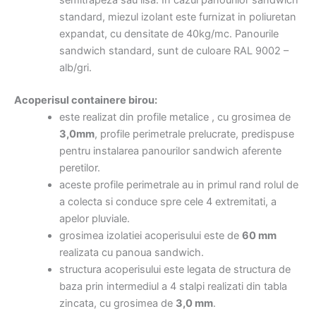
semitrapeza sau lisa. In cazul panourilor sandwich
standard, miezul izolant este furnizat in poliuretan
expandat, cu densitate de 40kg/mc. Panourile
sandwich standard, sunt de culoare RAL 9002 –
alb/gri.
Acoperisul containere birou:
este realizat din profile metalice , cu grosimea de
3,0mm
, profile perimetrale prelucrate, predispuse
pentru instalarea panourilor sandwich aferente
peretilor.
aceste profile perimetrale au in primul rand rolul de
a colecta si conduce spre cele 4 extremitati, a
apelor pluviale.
grosimea izolatiei acoperisului este de
60 mm
realizata cu panoua sandwich.
structura acoperisului este legata de structura de
baza prin intermediul a 4 stalpi realizati din tabla
zincata, cu grosimea de
3,0 mm
.