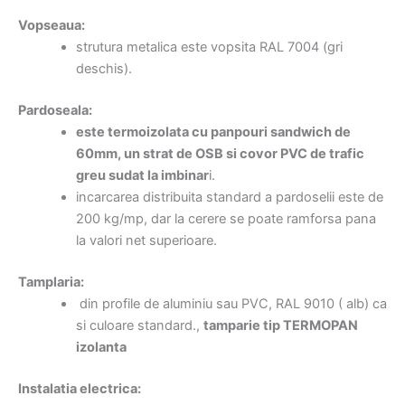
Vopseaua:
strutura metalica este vopsita RAL 7004 (gri
deschis).
Pardoseala:
este termoizolata cu panpouri sandwich de
60mm, un strat de OSB si covor PVC de trafic
greu sudat la imbinar
i.
incarcarea distribuita standard a pardoselii este de
200 kg/mp, dar la cerere se poate ramforsa pana
la valori net superioare.
Tamplaria:
din profile de aluminiu sau PVC, RAL 9010 ( alb) ca
si culoare standard.,
tamparie tip TERMOPAN
izolanta
Instalatia electrica: