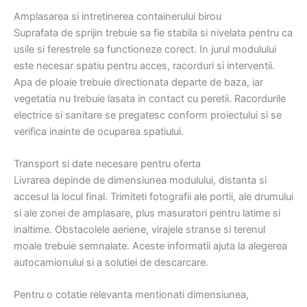
Amplasarea si intretinerea containerului birou
Suprafata de sprijin trebuie sa fie stabila si nivelata pentru ca
usile si ferestrele sa functioneze corect. In jurul modulului
este necesar spatiu pentru acces, racorduri si interventii.
Apa de ploaie trebuie directionata departe de baza, iar
vegetatia nu trebuie lasata in contact cu peretii. Racordurile
electrice si sanitare se pregatesc conform proiectului si se
verifica inainte de ocuparea spatiului.
Transport si date necesare pentru oferta
Livrarea depinde de dimensiunea modulului, distanta si
accesul la locul final. Trimiteti fotografii ale portii, ale drumului
si ale zonei de amplasare, plus masuratori pentru latime si
inaltime. Obstacolele aeriene, virajele stranse si terenul
moale trebuie semnalate. Aceste informatii ajuta la alegerea
autocamionului si a solutiei de descarcare.
Pentru o cotatie relevanta mentionati dimensiunea,