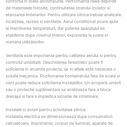
confortul in toate anotimpurile. Performanta reala depinde
de materialele folosite, continuitatea stratului izolator si
etansarea imbinarilor. Pentru utilizare zilnica trebuie analizate
incalzirea, racirea si ventilatia. Aerul conditionat poate ajuta
la mentinerea temperaturii, dar puterea aparatului se
stabileste dupa volumul interior, expunerea la soare si
numarul utilizatorilor.
Ventilatia este importanta pentru calitatea aerului si pentru
controlul umiditatii. Deschiderea ferestrelor poate fi
suficienta in anumite proiecte, iar in altele este necesara o
solutie mecanica. Pozitionarea containerului fata de soare si
vant poate reduce solicitarea instalatiilor. Un acoperis umbrit
sau o protectie suplimentara se analizeaza fara a bloca
drenajul si fara a impiedica lucrarile de intretinere.
Instalatii si dotari pentru activitatea zilnica
Instalatia electrica se dimensioneaza dupa consumatori:
calculatoare, imprimante, corpuri de iluminat, aparate de