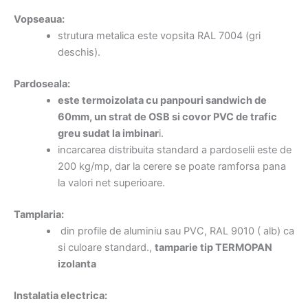
Vopseaua:
strutura metalica este vopsita RAL 7004 (gri
deschis).
Pardoseala:
este termoizolata cu panpouri sandwich de
60mm, un strat de OSB si covor PVC de trafic
greu sudat la imbinar
i.
incarcarea distribuita standard a pardoselii este de
200 kg/mp, dar la cerere se poate ramforsa pana
la valori net superioare.
Tamplaria:
din profile de aluminiu sau PVC, RAL 9010 ( alb) ca
si culoare standard.,
tamparie tip TERMOPAN
izolanta
Instalatia electrica: