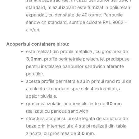
semitrapeza sau lisa. In cazul panourilor sandwich
standard, miezul izolant este furnizat in poliuretan
expandat, cu densitate de 40kg/mc. Panourile
sandwich standard, sunt de culoare RAL 9002 –
alb/gri.
Acoperisul containere birou:
este realizat din profile metalice , cu grosimea de
3,0mm
, profile perimetrale prelucrate, predispuse
pentru instalarea panourilor sandwich aferente
peretilor.
aceste profile perimetrale au in primul rand rolul de
a colecta si conduce spre cele 4 extremitati, a
apelor pluviale.
grosimea izolatiei acoperisului este de
60 mm
realizata cu panoua sandwich.
structura acoperisului este legata de structura de
baza prin intermediul a 4 stalpi realizati din tabla
zincata, cu grosimea de
3,0 mm
.