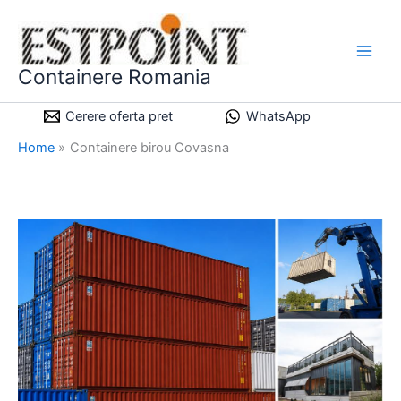
Skip
to
content
Containere Romania
Cerere oferta pret
WhatsApp
Home
Containere birou Covasna