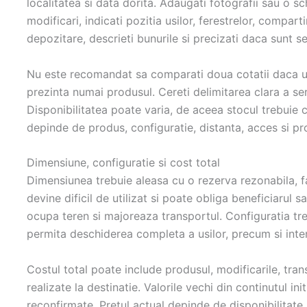
localitatea si data dorita. Adaugati fotografii sau o s
modificari, indicati pozitia usilor, ferestrelor, compart
depozitare, descrieti bunurile si precizati daca sunt se
Nu este recomandat sa comparati doua cotatii daca una
prezinta numai produsul. Cereti delimitarea clara a serv
Disponibilitatea poate varia, de aceea stocul trebuie
depinde de produs, configuratie, distanta, acces si pr
Dimensiune, configuratie si cost total
Dimensiunea trebuie aleasa cu o rezerva rezonabila, f
devine dificil de utilizat si poate obliga beneficiaru
ocupa teren si majoreaza transportul. Configuratia treb
permita deschiderea completa a usilor, precum si interv
Costul total poate include produsul, modificarile, tran
realizate la destinatie. Valorile vechi din continutul init
reconfirmate. Pretul actual depinde de disponibilitate 