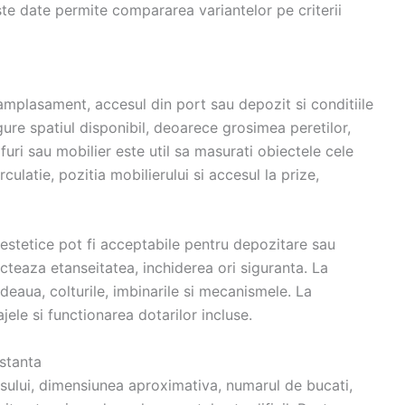
este date permite compararea variantelor pe criterii
amplasament, accesul din port sau depozit si conditiile
ure spatiul disponibil, deoarece grosimea peretilor,
rfuri sau mobilier este util sa masurati obiectele cele
culatie, pozitia mobilierului si accesul la prize,
estetice pot fi acceptabile pentru depozitare sau
cteaza etanseitatea, inchiderea ori siguranta. La
odeaua, colturile, imbinarile si mecanismele. La
ajele si functionarea dotarilor incluse.
stanta
usului, dimensiunea aproximativa, numarul de bucati,