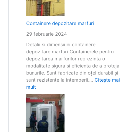
e
r
n
g
t
a
Containere depozitare marfuri
r
n
u
29 februarie 2024
i
a
z
Detalii si dimensiuni containere
m
e
depozitare marfuri Containerele pentru
p
z
depozitarea marfurilor reprezinta o
l
i
modalitate sigura si eficienta de a proteja
a
u
bunurile. Sunt fabricate din oțel durabil și
s
n
sunt rezistente la intemperii.…
Citește mai
a
p
:
mult
r
a
C
e
r
o
a
c
n
u
m
t
n
o
a
u
d
i
i