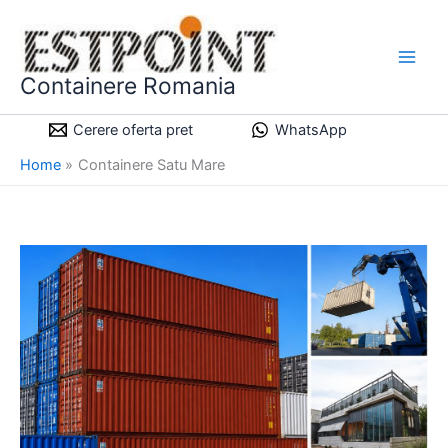
Skip
to
content
Containere Romania
Cerere oferta pret
WhatsApp
Home
Containere Satu Mare